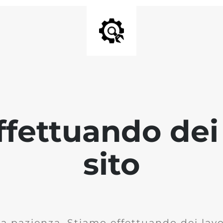
fettuando dei 
sito
la pazienza. Stiamo effettuando dei lavor