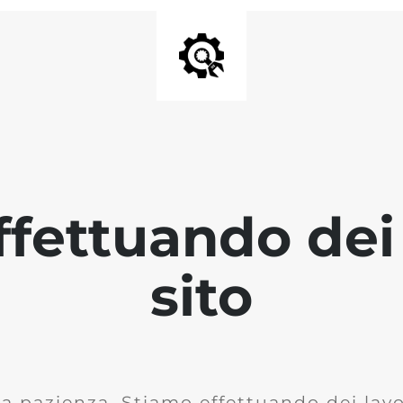
fettuando dei 
sito
la pazienza. Stiamo effettuando dei lavor