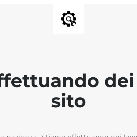
fettuando dei 
sito
la pazienza. Stiamo effettuando dei lavor