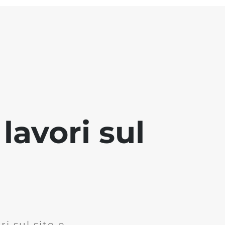
lavori sul
i sul sito e