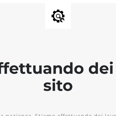
fettuando dei 
sito
la pazienza. Stiamo effettuando dei lavor