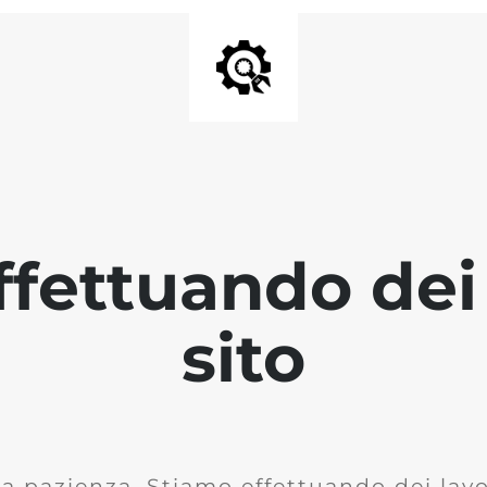
fettuando dei 
sito
la pazienza. Stiamo effettuando dei lavor