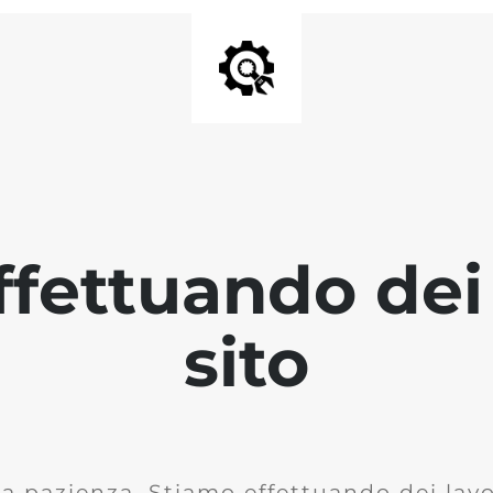
fettuando dei 
sito
la pazienza. Stiamo effettuando dei lavor