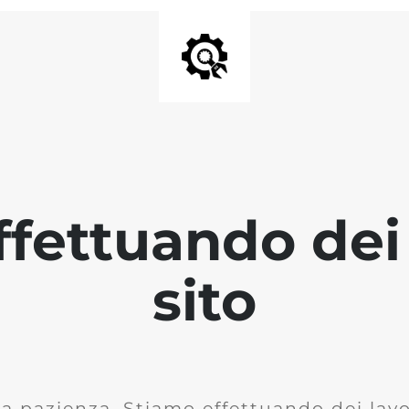
fettuando dei 
sito
la pazienza. Stiamo effettuando dei lavor