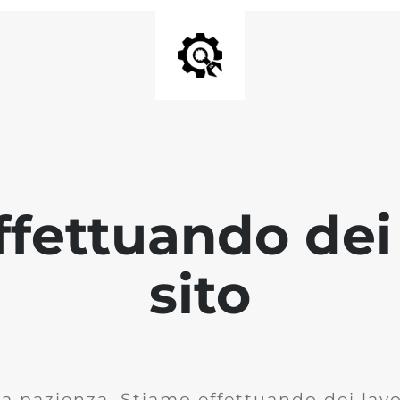
fettuando dei 
sito
la pazienza. Stiamo effettuando dei lavor