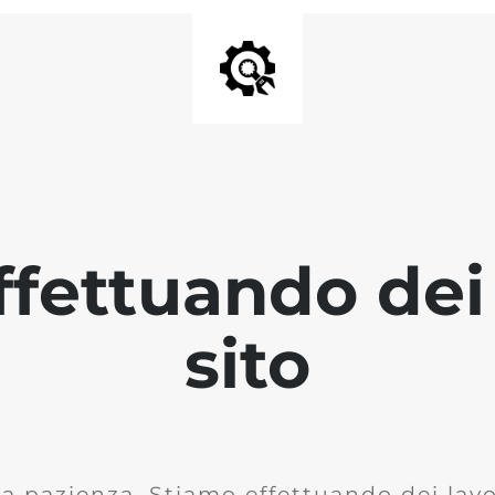
fettuando dei 
sito
la pazienza. Stiamo effettuando dei lavor