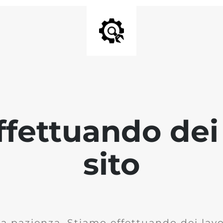
fettuando dei 
sito
la pazienza. Stiamo effettuando dei lavor