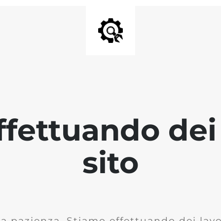
fettuando dei 
sito
la pazienza. Stiamo effettuando dei lavor