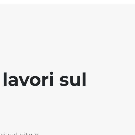
lavori sul
i sul sito e