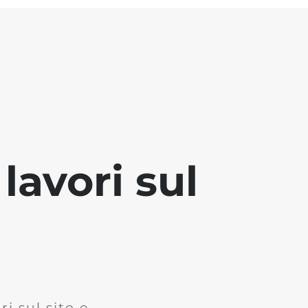
lavori sul
i sul sito e