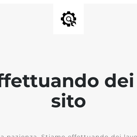
fettuando dei 
sito
la pazienza. Stiamo effettuando dei lavor