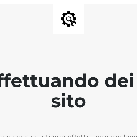
fettuando dei 
sito
la pazienza. Stiamo effettuando dei lavor