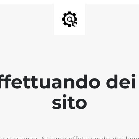
fettuando dei 
sito
la pazienza. Stiamo effettuando dei lavor