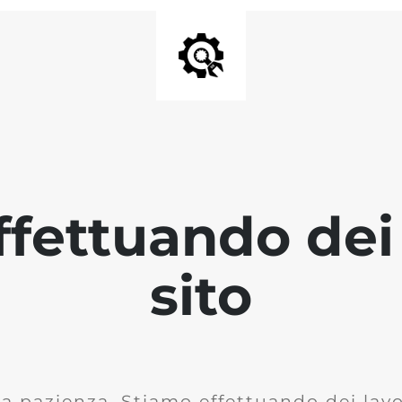
fettuando dei 
sito
la pazienza. Stiamo effettuando dei lavor