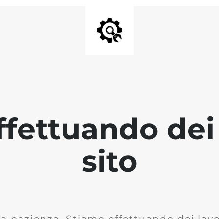
fettuando dei 
sito
la pazienza. Stiamo effettuando dei lavor