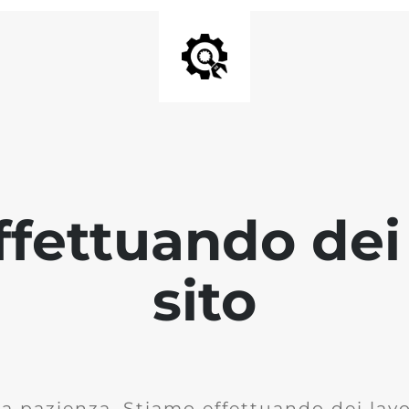
fettuando dei 
sito
la pazienza. Stiamo effettuando dei lavor