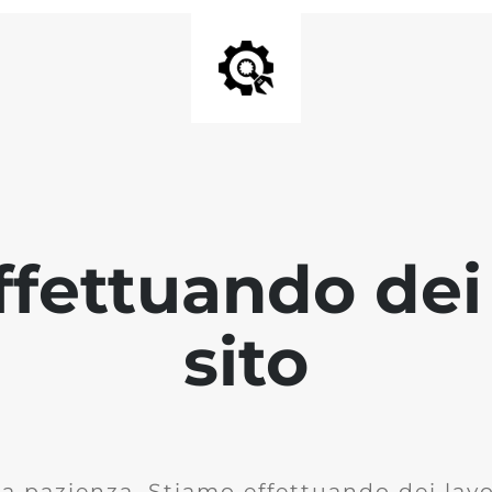
fettuando dei 
sito
la pazienza. Stiamo effettuando dei lavor