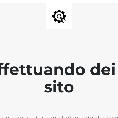
fettuando dei 
sito
la pazienza. Stiamo effettuando dei lavor