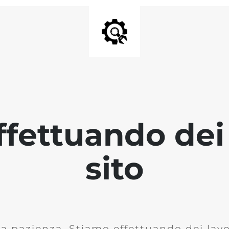
fettuando dei 
sito
la pazienza. Stiamo effettuando dei lavor