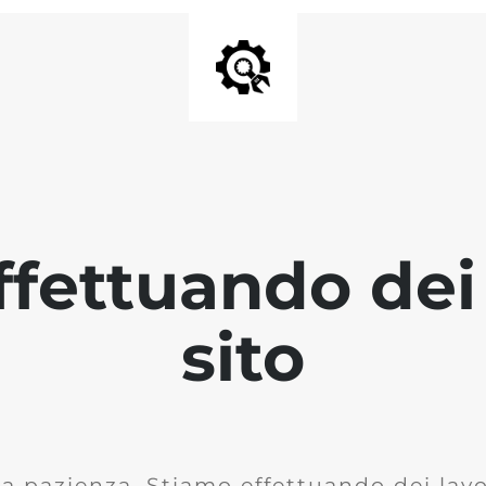
fettuando dei 
sito
la pazienza. Stiamo effettuando dei lavor